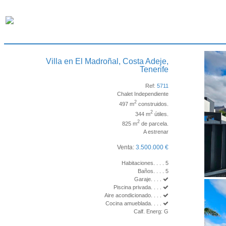
Villa en El Madroñal, Costa Adeje,
Tenerife
Ref:
5711
Chalet Independiente
2
497 m
construidos.
2
344 m
útiles.
2
825 m
de parcela.
A estrenar
Venta:
3.500.000 €
Habitaciones. . . . 5
Baños. . . . 5
Garaje. . . .
Piscina privada. . . .
Aire acondicionado. . . .
Cocina amueblada. . . .
Calf. Energ: G