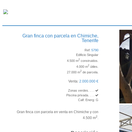
Gran finca con parcela en Chimiche,
Tenerife
Ref:
5790
Edificio Singular
2
4.500 m
construidos.
2
4.000 m
útiles.
2
27.000 m
de parcela.
Venta:
2.000.000 €
Zonas verdes. . . .
Piscina privada. . . .
Calf. Energ: G
Gran finca con parcela en venta en Chimiche y con
2
4.500 m
.