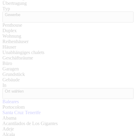
Übertragung
Typ
Gewerbe
Penthouse
Duplex
Wohnung
Reihenhäuser
Häuser
Unabhängiges chalets
Geschäftsräume
Büro
Garagen
Grundstück
Gebäude
In
Ort wählen
Baleares
Portocolom
Santa Cruz Tenerife
Abama
Acantilados de Los Gigantes
Adeje
Alcala