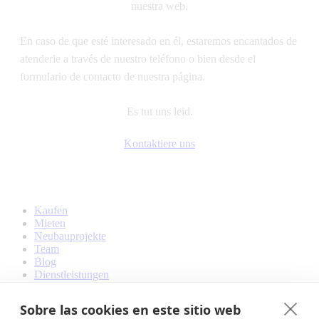
nuestra web.
En caso de que esté interesado en él, estaremos encantados de
atenderle a través de nuestro teléfono o bien desde el
formulario de contacto de nuestra página.
Es tut uns leid.
Kontaktiere uns
Kaufen
Mieten
Neubauprojekte
Team
Blog
Dienstleistungen
Kontakt
Sobre las cookies en este sitio web