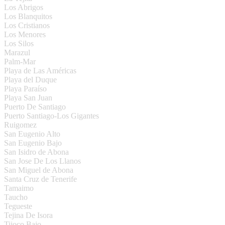
Los Abrigos
Los Blanquitos
Los Cristianos
Los Menores
Los Silos
Marazul
Palm-Mar
Playa de Las Américas
Playa del Duque
Playa Paraíso
Playa San Juan
Puerto De Santiago
Puerto Santiago-Los Gigantes
Ruigomez
San Eugenio Alto
San Eugenio Bajo
San Isidro de Abona
San Jose De Los Llanos
San Miguel de Abona
Santa Cruz de Tenerife
Tamaimo
Taucho
Tegueste
Tejina De Isora
Tijoco Bajo