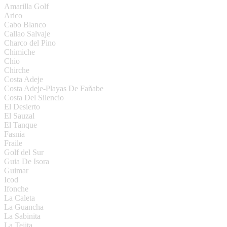
Amarilla Golf
Arico
Cabo Blanco
Callao Salvaje
Charco del Pino
Chimiche
Chio
Chirche
Costa Adeje
Costa Adeje-Playas De Fañabe
Costa Del Silencio
El Desierto
El Sauzal
El Tanque
Fasnia
Fraile
Golf del Sur
Guia De Isora
Guimar
Icod
Ifonche
La Caleta
La Guancha
La Sabinita
La Tejita