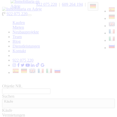
922 075 220
|
609 264 194
|
922 075 220
Toggle
navigation
Kaufen
Mieten
Neubauprojekte
Team
Blog
Dienstleistungen
Kontakt
922 075 220
Objetkt NR.
Suchen
Käufe
Käufe
Vermietungen