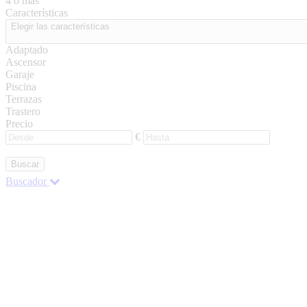
4 o más
Características
Elegir las características
Adaptado
Ascensor
Garaje
Piscina
Terrazas
Trastero
Precio
€
Buscar
Buscador