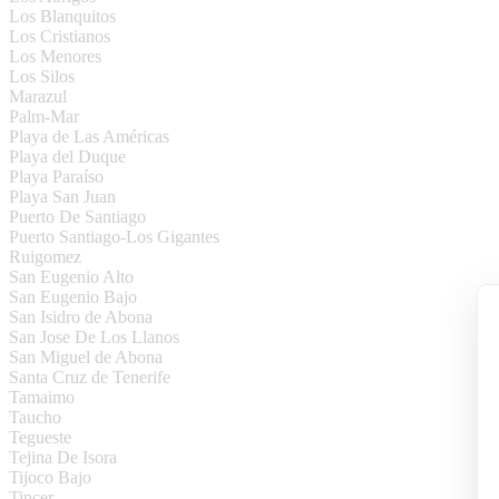
Los Blanquitos
Los Cristianos
Los Menores
Los Silos
Marazul
Palm-Mar
Playa de Las Américas
Playa del Duque
Playa Paraíso
Playa San Juan
Puerto De Santiago
Puerto Santiago-Los Gigantes
Ruigomez
San Eugenio Alto
San Eugenio Bajo
San Isidro de Abona
San Jose De Los Llanos
San Miguel de Abona
Santa Cruz de Tenerife
Tamaimo
Taucho
Tegueste
Tejina De Isora
Tijoco Bajo
Tincer