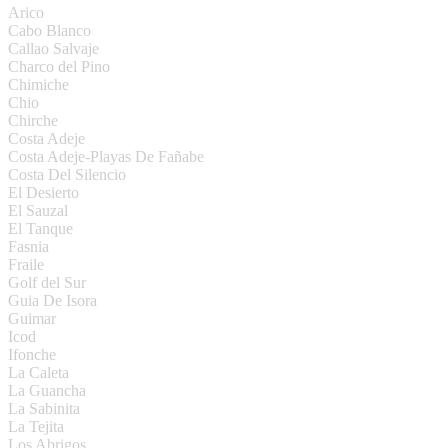
Arico
Cabo Blanco
Callao Salvaje
Charco del Pino
Chimiche
Chio
Chirche
Costa Adeje
Costa Adeje-Playas De Fañabe
Costa Del Silencio
El Desierto
El Sauzal
El Tanque
Fasnia
Fraile
Golf del Sur
Guia De Isora
Guimar
Icod
Ifonche
La Caleta
La Guancha
La Sabinita
La Tejita
Los Abrigos