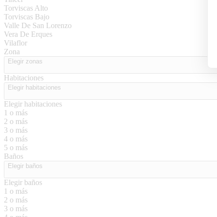
Torviscas Alto
Torviscas Bajo
Valle De San Lorenzo
Vera De Erques
Vilaflor
Zona
Elegir zonas
Habitaciones
Elegir habitaciones
Elegir habitaciones
1 o más
2 o más
3 o más
4 o más
5 o más
Baños
Elegir baños
Elegir baños
1 o más
2 o más
3 o más