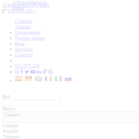
922 075 220
Toggle
navigation
Comprar
Alquilar
Promociones
Nuestro equipo
Blog
Servicios
Contacto
922 075 220
Ref
Busco
Compra
Compra
Alquiler
Traspaso