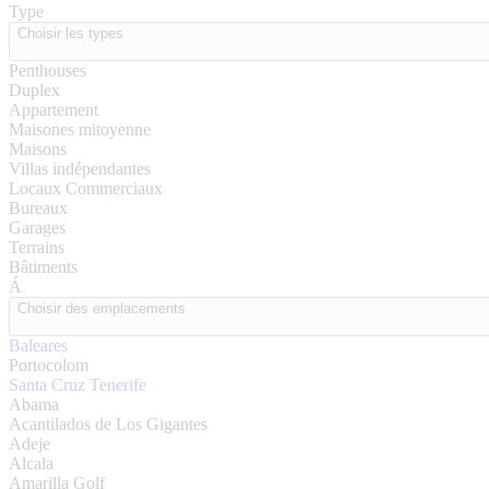
Type
Choisir les types
Penthouses
Duplex
Appartement
Maisones mitoyenne
Maisons
Villas indépendantes
Locaux Commerciaux
Bureaux
Garages
Terrains
Bâtiments
Á
Choisir des emplacements
Baleares
Portocolom
Santa Cruz Tenerife
Abama
Acantilados de Los Gigantes
Adeje
Alcala
Amarilla Golf