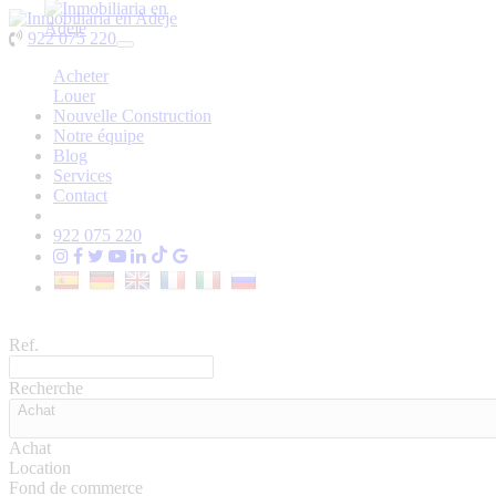
922 075 220
Toggle
navigation
Acheter
Louer
Nouvelle Construction
Notre équipe
Blog
Services
Contact
922 075 220
Ref.
Recherche
Achat
Achat
Location
Fond de commerce