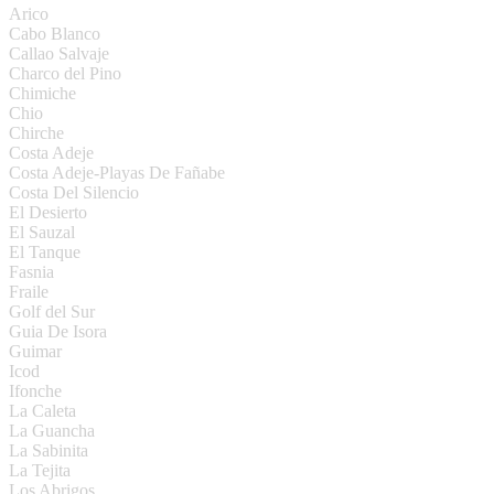
Arico
Cabo Blanco
Callao Salvaje
Charco del Pino
Chimiche
Chio
Chirche
Costa Adeje
Costa Adeje-Playas De Fañabe
Costa Del Silencio
El Desierto
El Sauzal
El Tanque
Fasnia
Fraile
Golf del Sur
Guia De Isora
Guimar
Icod
Ifonche
La Caleta
La Guancha
La Sabinita
La Tejita
Los Abrigos