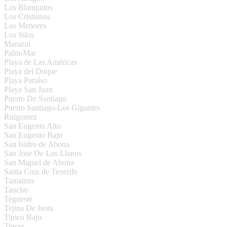
Los Blanquitos
Los Cristianos
Los Menores
Los Silos
Marazul
Palm-Mar
Playa de Las Américas
Playa del Duque
Playa Paraíso
Playa San Juan
Puerto De Santiago
Puerto Santiago-Los Gigantes
Ruigomez
San Eugenio Alto
San Eugenio Bajo
San Isidro de Abona
San Jose De Los Llanos
San Miguel de Abona
Santa Cruz de Tenerife
Tamaimo
Taucho
Tegueste
Tejina De Isora
Tijoco Bajo
Tincer