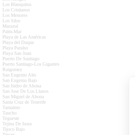
Los Blanquitos
Los Cristianos
Los Menores
Los Silos
Marazul
Palm-Mar
Playa de Las Américas
Playa del Duque
Playa Paraíso
Playa San Juan
Puerto De Santiago
Puerto Santiago-Los Gigantes
Ruigomez
San Eugenio Alto
San Eugenio Bajo
San Isidro de Abona
San Jose De Los Llanos
San Miguel de Abona
Santa Cruz de Tenerife
Tamaimo
Taucho
Tegueste
Tejina De Isora
Tijoco Bajo
Tincer