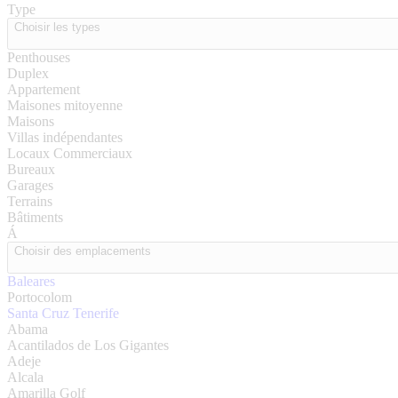
Type
Choisir les types
Penthouses
Duplex
Appartement
Maisones mitoyenne
Maisons
Villas indépendantes
Locaux Commerciaux
Bureaux
Garages
Terrains
Bâtiments
Á
Choisir des emplacements
Baleares
Portocolom
Santa Cruz Tenerife
Abama
Acantilados de Los Gigantes
Adeje
Alcala
Amarilla Golf