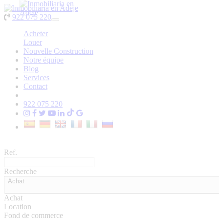
922 075 220
Toggle
navigation
Acheter
Louer
Nouvelle Construction
Notre équipe
Blog
Services
Contact
922 075 220
Ref.
Recherche
Achat
Achat
Location
Fond de commerce