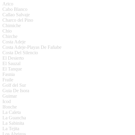
Arico
Cabo Blanco
Callao Salvaje
Charco del Pino
Chimiche
Chio
Chirche
Costa Adeje
Costa Adeje-Playas De Fañabe
Costa Del Silencio
El Desierto
El Sauzal
El Tanque
Fasnia
Fraile
Golf del Sur
Guia De Isora
Guimar
Icod
Ifonche
La Caleta
La Guancha
La Sabinita
La Tejita
Los Abrigos