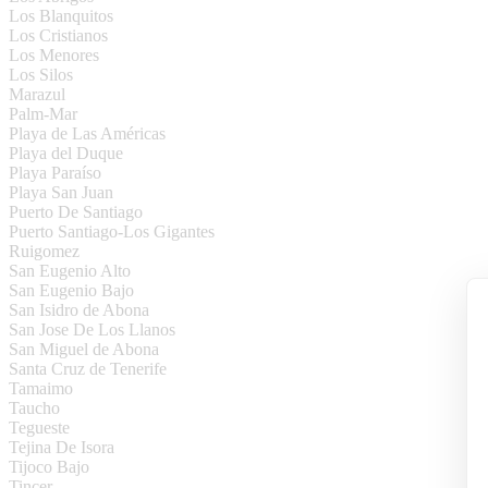
Los Blanquitos
Los Cristianos
Los Menores
Los Silos
Marazul
Palm-Mar
Playa de Las Américas
Playa del Duque
Playa Paraíso
Playa San Juan
Puerto De Santiago
Puerto Santiago-Los Gigantes
Ruigomez
San Eugenio Alto
San Eugenio Bajo
San Isidro de Abona
San Jose De Los Llanos
San Miguel de Abona
Santa Cruz de Tenerife
Tamaimo
Taucho
Tegueste
Tejina De Isora
Tijoco Bajo
Tincer