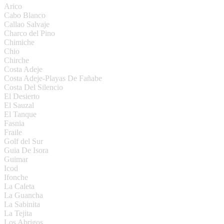
Arico
Cabo Blanco
Callao Salvaje
Charco del Pino
Chimiche
Chio
Chirche
Costa Adeje
Costa Adeje-Playas De Fañabe
Costa Del Silencio
El Desierto
El Sauzal
El Tanque
Fasnia
Fraile
Golf del Sur
Guia De Isora
Guimar
Icod
Ifonche
La Caleta
La Guancha
La Sabinita
La Tejita
Los Abrigos