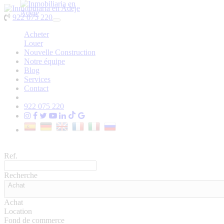
922 075 220
Toggle
navigation
Acheter
Louer
Nouvelle Construction
Notre équipe
Blog
Services
Contact
922 075 220
Ref.
Recherche
Achat
Achat
Location
Fond de commerce