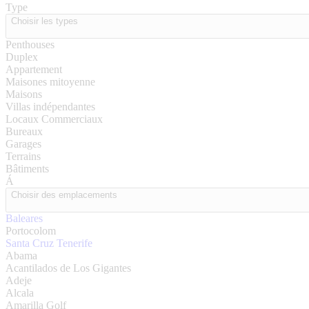
Type
Choisir les types
Penthouses
Duplex
Appartement
Maisones mitoyenne
Maisons
Villas indépendantes
Locaux Commerciaux
Bureaux
Garages
Terrains
Bâtiments
Á
Choisir des emplacements
Baleares
Portocolom
Santa Cruz Tenerife
Abama
Acantilados de Los Gigantes
Adeje
Alcala
Amarilla Golf