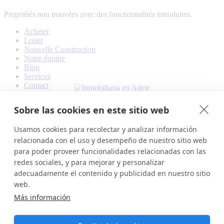
Propriétés non trouvées avec des fonctionnalités introduites.
Acheter
Louer
Nouvelle Construction
Notre équipe
Blog
Services
Contact
Sobre las cookies en este sitio web
Oficina Principal – Main office
Usamos cookies para recolectar y analizar información
Plaza Cruz del Llano 59
relacionada con el uso y desempeño de nuestro sitio web
38670 - Adeje, Santa Cruz de Tenerife
para poder proveer funcionalidades relacionadas con las
922 075 220
redes sociales, y para mejorar y personalizar
609 264 194
adecuadamente el contenido y publicidad en nuestro sitio
web.
Sucursal - Branch
Calle Hermano Pedro, 7 Local 2
Más información
38670 - Adeje, Santa Cruz de Tenerife
922 928 741