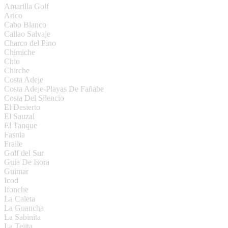
Amarilla Golf
Arico
Cabo Blanco
Callao Salvaje
Charco del Pino
Chimiche
Chio
Chirche
Costa Adeje
Costa Adeje-Playas De Fañabe
Costa Del Silencio
El Desierto
El Sauzal
El Tanque
Fasnia
Fraile
Golf del Sur
Guia De Isora
Guimar
Icod
Ifonche
La Caleta
La Guancha
La Sabinita
La Tejita