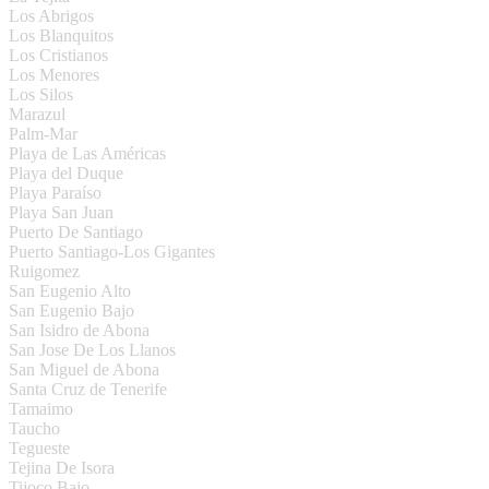
Los Abrigos
Los Blanquitos
Los Cristianos
Los Menores
Los Silos
Marazul
Palm-Mar
Playa de Las Américas
Playa del Duque
Playa Paraíso
Playa San Juan
Puerto De Santiago
Puerto Santiago-Los Gigantes
Ruigomez
San Eugenio Alto
San Eugenio Bajo
San Isidro de Abona
San Jose De Los Llanos
San Miguel de Abona
Santa Cruz de Tenerife
Tamaimo
Taucho
Tegueste
Tejina De Isora
Tijoco Bajo