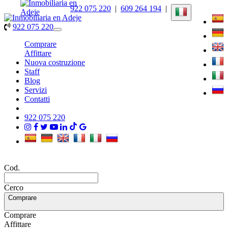
922 075 220
|
609 264 194
|
922 075 220
Toggle
navigation
Comprare
Affittare
Nuova costruzione
Staff
Blog
Servizi
Contatti
922 075 220
Cod.
Cerco
Comprare
Comprare
Affittare