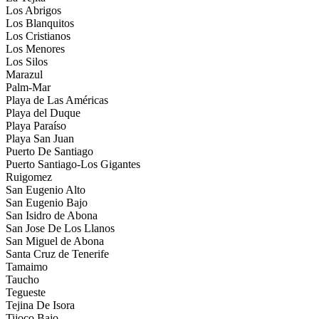
Los Abrigos
Los Blanquitos
Los Cristianos
Los Menores
Los Silos
Marazul
Palm-Mar
Playa de Las Américas
Playa del Duque
Playa Paraíso
Playa San Juan
Puerto De Santiago
Puerto Santiago-Los Gigantes
Ruigomez
San Eugenio Alto
San Eugenio Bajo
San Isidro de Abona
San Jose De Los Llanos
San Miguel de Abona
Santa Cruz de Tenerife
Tamaimo
Taucho
Tegueste
Tejina De Isora
Tijoco Bajo