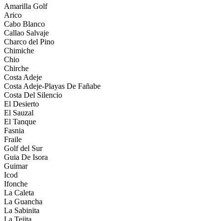
Amarilla Golf
Arico
Cabo Blanco
Callao Salvaje
Charco del Pino
Chimiche
Chio
Chirche
Costa Adeje
Costa Adeje-Playas De Fañabe
Costa Del Silencio
El Desierto
El Sauzal
El Tanque
Fasnia
Fraile
Golf del Sur
Guia De Isora
Guimar
Icod
Ifonche
La Caleta
La Guancha
La Sabinita
La Tejita