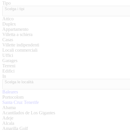
Tipo
Scelga i tipi
Attico
Duplex
Appartamento
Villetta a schiera
Casas
Villette indipendenti
Locali commerciali
Uffici
Garages
Terreni
Edifici
In
Scelga le località
Baleares
Portocolom
Santa Cruz Tenerife
Abama
Acantilados de Los Gigantes
Adeje
Alcala
Amarilla Golf