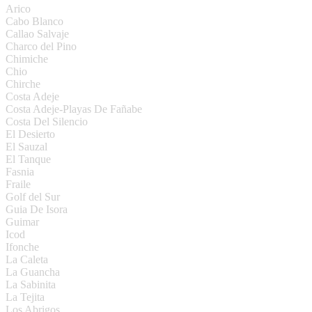
Arico
Cabo Blanco
Callao Salvaje
Charco del Pino
Chimiche
Chio
Chirche
Costa Adeje
Costa Adeje-Playas De Fañabe
Costa Del Silencio
El Desierto
El Sauzal
El Tanque
Fasnia
Fraile
Golf del Sur
Guia De Isora
Guimar
Icod
Ifonche
La Caleta
La Guancha
La Sabinita
La Tejita
Los Abrigos