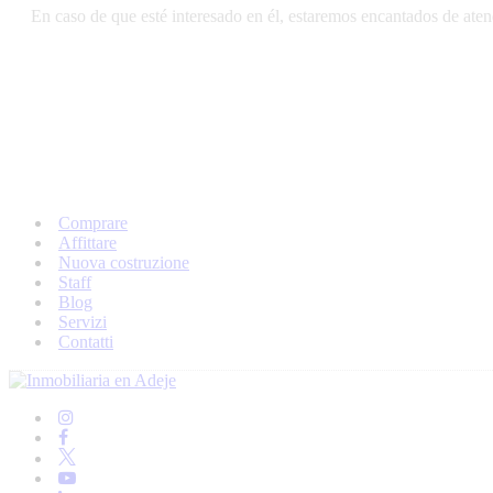
En caso de que esté interesado en él, estaremos encantados de atend
Comprare
Affittare
Nuova costruzione
Staff
Blog
Servizi
Contatti