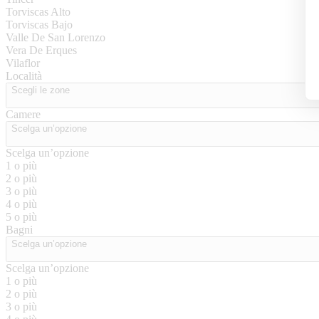
Torviscas Alto
Torviscas Bajo
Valle De San Lorenzo
Vera De Erques
Vilaflor
Località
Scegli le zone
Camere
Scelga un’opzione
Scelga un’opzione
1 o più
2 o più
3 o più
4 o più
5 o più
Bagni
Scelga un’opzione
Scelga un’opzione
1 o più
2 o più
3 o più