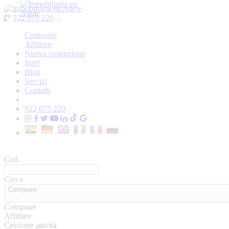
922 075 220
Toggle
navigation
Comprare
Affittare
Nuova costruzione
Staff
Blog
Servizi
Contatti
922 075 220
Cod.
Cerco
Comprare
Comprare
Affittare
Cessione attività