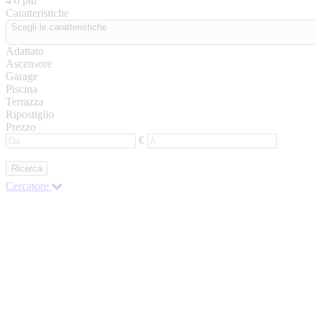
4 o più
Caratteristiche
Scegli le caratteristiche
Adattato
Ascensore
Garage
Piscina
Terrazza
Ripostiglio
Prezzo
€
Ricerca
Cercatore