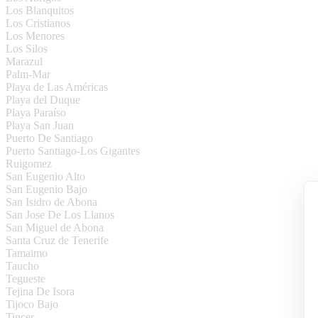
Los Blanquitos
Los Cristianos
Los Menores
Los Silos
Marazul
Palm-Mar
Playa de Las Américas
Playa del Duque
Playa Paraíso
Playa San Juan
Puerto De Santiago
Puerto Santiago-Los Gigantes
Ruigomez
San Eugenio Alto
San Eugenio Bajo
San Isidro de Abona
San Jose De Los Llanos
San Miguel de Abona
Santa Cruz de Tenerife
Tamaimo
Taucho
Tegueste
Tejina De Isora
Tijoco Bajo
Tincer