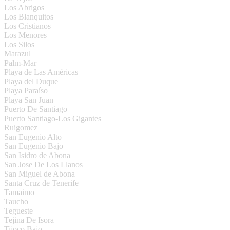
Los Abrigos
Los Blanquitos
Los Cristianos
Los Menores
Los Silos
Marazul
Palm-Mar
Playa de Las Américas
Playa del Duque
Playa Paraíso
Playa San Juan
Puerto De Santiago
Puerto Santiago-Los Gigantes
Ruigomez
San Eugenio Alto
San Eugenio Bajo
San Isidro de Abona
San Jose De Los Llanos
San Miguel de Abona
Santa Cruz de Tenerife
Tamaimo
Taucho
Tegueste
Tejina De Isora
Tijoco Bajo