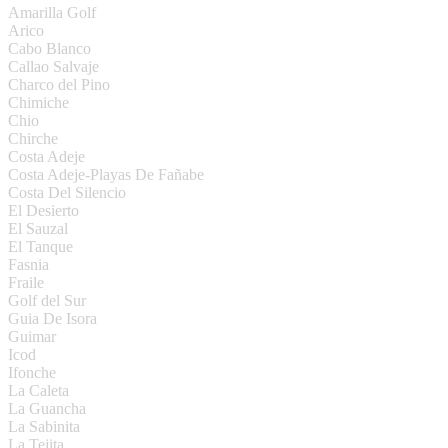
Amarilla Golf
Arico
Cabo Blanco
Callao Salvaje
Charco del Pino
Chimiche
Chio
Chirche
Costa Adeje
Costa Adeje-Playas De Fañabe
Costa Del Silencio
El Desierto
El Sauzal
El Tanque
Fasnia
Fraile
Golf del Sur
Guia De Isora
Guimar
Icod
Ifonche
La Caleta
La Guancha
La Sabinita
La Tejita