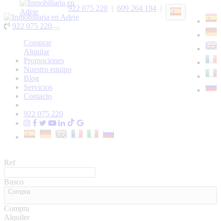
922 075 220
|
609 264 194
|
922 075 220
Toggle
navigation
Comprar
Alquilar
Promociones
Nuestro equipo
Blog
Servicios
Contacto
922 075 220
Ref
Busco
Compra
Compra
Alquiler