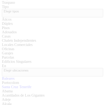
Traspaso
Tipo
Elegir tipos
Áticos
Dúplex
Pisos
Adosados
Casas
Chalets Independientes
Locales Comerciales
Oficinas
Garajes
Parcelas
Edificios Singulares
En
Elegir ubicaciones
Baleares
Portocolom
Santa Cruz Tenerife
Abama
Acantilados de Los Gigantes
Adeje
Alcala