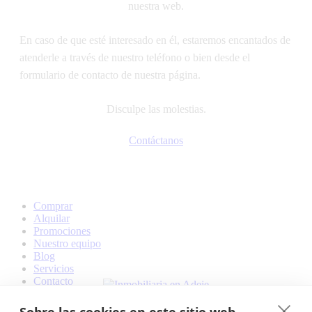
nuestra web.
En caso de que esté interesado en él, estaremos encantados de
atenderle a través de nuestro teléfono o bien desde el
formulario de contacto de nuestra página.
Disculpe las molestias.
Contáctanos
Comprar
Alquilar
Promociones
Nuestro equipo
Blog
Servicios
Contacto