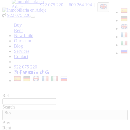
922 075 220
|
609 264 194
|
922 075 220
Toggle
navigation
Buy
Rent
New build
Our team
Blog
Services
Contact
922 075 220
Ref.
Search
Buy
Buy
Rent