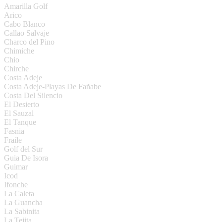
Amarilla Golf
Arico
Cabo Blanco
Callao Salvaje
Charco del Pino
Chimiche
Chio
Chirche
Costa Adeje
Costa Adeje-Playas De Fañabe
Costa Del Silencio
El Desierto
El Sauzal
El Tanque
Fasnia
Fraile
Golf del Sur
Guia De Isora
Guimar
Icod
Ifonche
La Caleta
La Guancha
La Sabinita
La Tejita