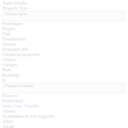
Trade transfer
Property Type
Choose types
Penthouses
Duplex
Flats
Townhouses
Houses
Detached villa
Comercial properties
Offices
Garages
Plots
Buildings
In
Choose locations
Baleares
Portocolom
Santa Cruz Tenerife
Abama
Acantilados de Los Gigantes
Adeje
Alcala