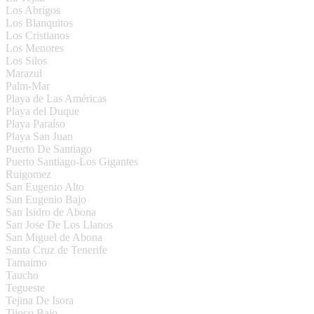
Los Abrigos
Los Blanquitos
Los Cristianos
Los Menores
Los Silos
Marazul
Palm-Mar
Playa de Las Américas
Playa del Duque
Playa Paraíso
Playa San Juan
Puerto De Santiago
Puerto Santiago-Los Gigantes
Ruigomez
San Eugenio Alto
San Eugenio Bajo
San Isidro de Abona
San Jose De Los Llanos
San Miguel de Abona
Santa Cruz de Tenerife
Tamaimo
Taucho
Tegueste
Tejina De Isora
Tijoco Bajo