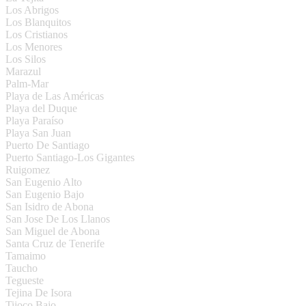
Los Abrigos
Los Blanquitos
Los Cristianos
Los Menores
Los Silos
Marazul
Palm-Mar
Playa de Las Américas
Playa del Duque
Playa Paraíso
Playa San Juan
Puerto De Santiago
Puerto Santiago-Los Gigantes
Ruigomez
San Eugenio Alto
San Eugenio Bajo
San Isidro de Abona
San Jose De Los Llanos
San Miguel de Abona
Santa Cruz de Tenerife
Tamaimo
Taucho
Tegueste
Tejina De Isora
Tijoco Bajo