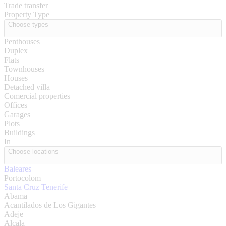
Trade transfer
Property Type
Choose types
Penthouses
Duplex
Flats
Townhouses
Houses
Detached villa
Comercial properties
Offices
Garages
Plots
Buildings
In
Choose locations
Baleares
Portocolom
Santa Cruz Tenerife
Abama
Acantilados de Los Gigantes
Adeje
Alcala