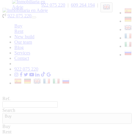
922 075 220
|
609 264 194
|
922 075 220
Toggle
navigation
Buy
Rent
New build
Our team
Blog
Services
Contact
922 075 220
Ref.
Search
Buy
Buy
Rent