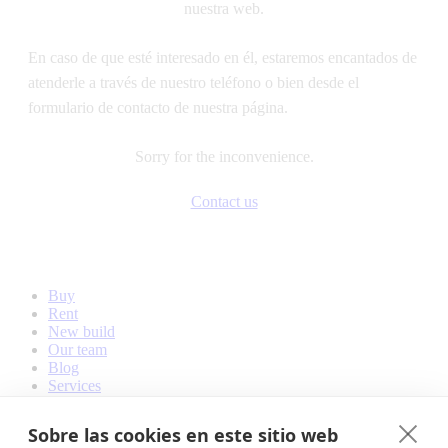
nuestra web.
En caso de que esté interesado en él, estaremos encantados de
atenderle a través de nuestro teléfono o bien desde el
formulario de contacto de nuestra página.
Sorry for the inconvenience.
Contact us
Buy
Rent
New build
Our team
Blog
Services
Contact
Sobre las cookies en este sitio web