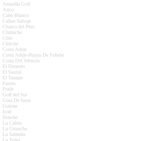
Amarilla Golf
Arico
Cabo Blanco
Callao Salvaje
Charco del Pino
Chimiche
Chio
Chirche
Costa Adeje
Costa Adeje-Playas De Fañabe
Costa Del Silencio
El Desierto
El Sauzal
El Tanque
Fasnia
Fraile
Golf del Sur
Guia De Isora
Guimar
Icod
Ifonche
La Caleta
La Guancha
La Sabinita
La Tejita