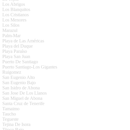
Los Abrigos
Los Blanquitos
Los Cristianos
Los Menores
Los Silos
Marazul
Palm-Mar
Playa de Las Américas
Playa del Duque
Playa Paraíso
Playa San Juan
Puerto De Santiago
Puerto Santiago-Los Gigantes
Ruigomez
San Eugenio Alto
San Eugenio Bajo
San Isidro de Abona
San Jose De Los Llanos
San Miguel de Abona
Santa Cruz de Tenerife
Tamaimo
Taucho
Tegueste
Tejina De Isora
Tijoco Bajo