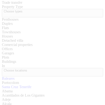
Trade transfer
Property Type
Choose types
Penthouses
Duplex
Flats
Townhouses
Houses
Detached villa
Comercial properties
Offices
Garages
Plots
Buildings
In
Choose locations
Baleares
Portocolom
Santa Cruz Tenerife
Abama
Acantilados de Los Gigantes
Adeje
Alcala