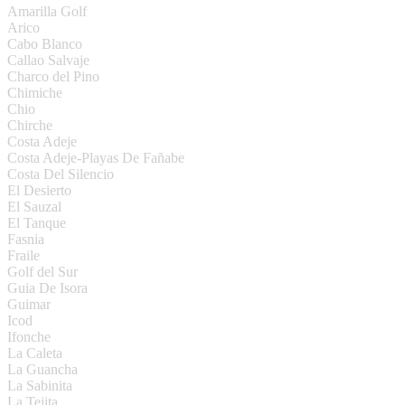
Amarilla Golf
Arico
Cabo Blanco
Callao Salvaje
Charco del Pino
Chimiche
Chio
Chirche
Costa Adeje
Costa Adeje-Playas De Fañabe
Costa Del Silencio
El Desierto
El Sauzal
El Tanque
Fasnia
Fraile
Golf del Sur
Guia De Isora
Guimar
Icod
Ifonche
La Caleta
La Guancha
La Sabinita
La Tejita