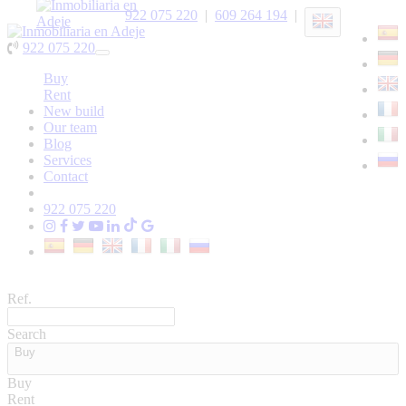
922 075 220
|
609 264 194
|
922 075 220
Toggle
navigation
Buy
Rent
New build
Our team
Blog
Services
Contact
922 075 220
Ref.
Search
Buy
Buy
Rent