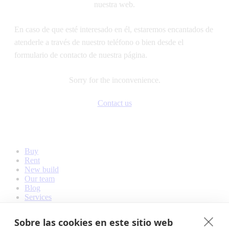
nuestra web.
En caso de que esté interesado en él, estaremos encantados de
atenderle a través de nuestro teléfono o bien desde el
formulario de contacto de nuestra página.
Sorry for the inconvenience.
Contact us
Buy
Rent
New build
Our team
Blog
Services
Contact
Sobre las cookies en este sitio web