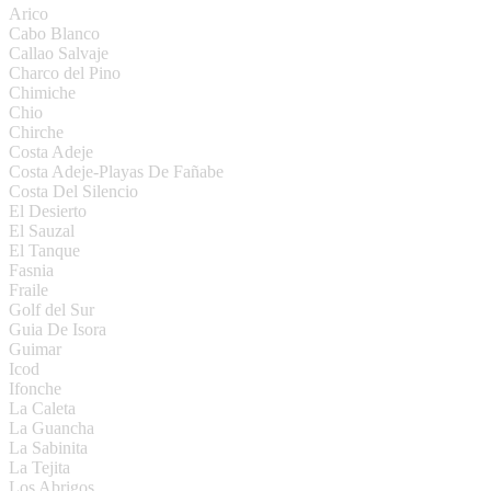
Arico
Cabo Blanco
Callao Salvaje
Charco del Pino
Chimiche
Chio
Chirche
Costa Adeje
Costa Adeje-Playas De Fañabe
Costa Del Silencio
El Desierto
El Sauzal
El Tanque
Fasnia
Fraile
Golf del Sur
Guia De Isora
Guimar
Icod
Ifonche
La Caleta
La Guancha
La Sabinita
La Tejita
Los Abrigos