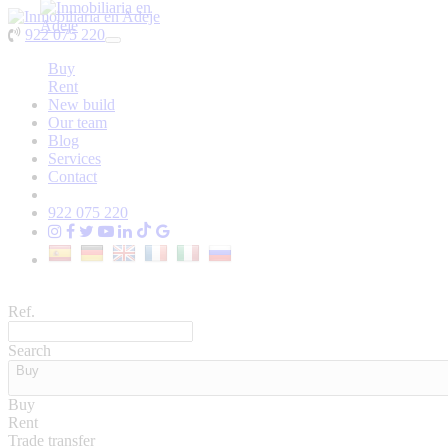
922 075 220
Toggle
navigation
Buy
Rent
New build
Our team
Blog
Services
Contact
922 075 220
Ref.
Search
Buy
Buy
Rent
Trade transfer