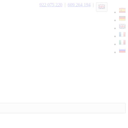
922 075 220
|
609 264 194
|