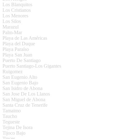
Los Blanquitos
Los Cristianos
Los Menores
Los Silos
Marazul
Palm-Mar
Playa de Las Américas
Playa del Duque
Playa Paraíso
Playa San Juan
Puerto De Santiago
Puerto Santiago-Los Gigantes
Ruigomez
San Eugenio Alto
San Eugenio Bajo
San Isidro de Abona
San Jose De Los Llanos
San Miguel de Abona
Santa Cruz de Tenerife
Tamaimo
Taucho
Tegueste
Tejina De Isora
Tijoco Bajo
Tincer