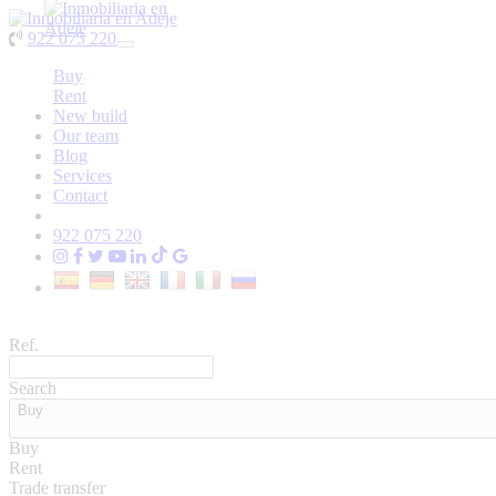
922 075 220
Toggle
navigation
Buy
Rent
New build
Our team
Blog
Services
Contact
922 075 220
Ref.
Search
Buy
Buy
Rent
Trade transfer