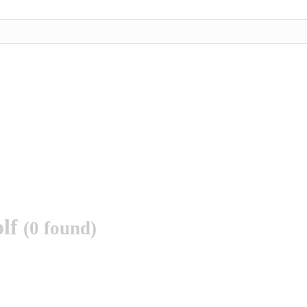
olf
(0 found)