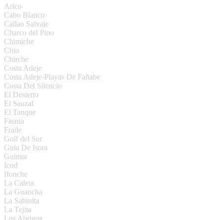
Arico
Cabo Blanco
Callao Salvaje
Charco del Pino
Chimiche
Chio
Chirche
Costa Adeje
Costa Adeje-Playas De Fañabe
Costa Del Silencio
El Desierto
El Sauzal
El Tanque
Fasnia
Fraile
Golf del Sur
Guia De Isora
Guimar
Icod
Ifonche
La Caleta
La Guancha
La Sabinita
La Tejita
Los Abrigos