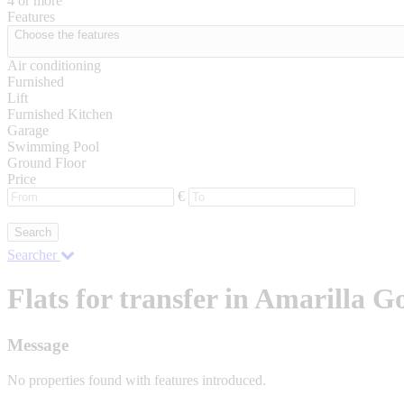
4 or more
Features
Choose the features
Air conditioning
Furnished
Lift
Furnished Kitchen
Garage
Swimming Pool
Ground Floor
Price
€
Search
Searcher
Flats for transfer in Amarilla G
Message
No properties found with features introduced.