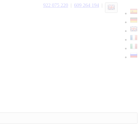
922 075 220
|
609 264 194
|