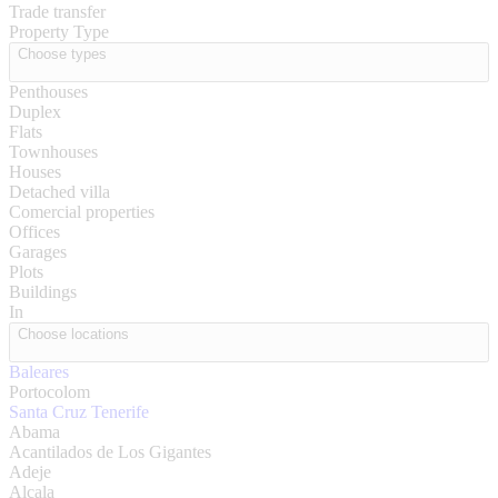
Trade transfer
Property Type
Choose types
Penthouses
Duplex
Flats
Townhouses
Houses
Detached villa
Comercial properties
Offices
Garages
Plots
Buildings
In
Choose locations
Baleares
Portocolom
Santa Cruz Tenerife
Abama
Acantilados de Los Gigantes
Adeje
Alcala