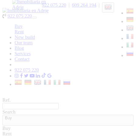
922 075 220
|
609 264 194
|
922 075 220
Toggle
navigation
Buy
Rent
New build
Our team
Blog
Services
Contact
922 075 220
Ref.
Search
Buy
Buy
Rent