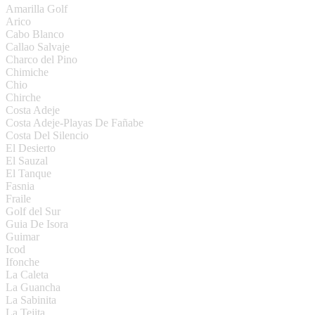
Amarilla Golf
Arico
Cabo Blanco
Callao Salvaje
Charco del Pino
Chimiche
Chio
Chirche
Costa Adeje
Costa Adeje-Playas De Fañabe
Costa Del Silencio
El Desierto
El Sauzal
El Tanque
Fasnia
Fraile
Golf del Sur
Guia De Isora
Guimar
Icod
Ifonche
La Caleta
La Guancha
La Sabinita
La Tejita