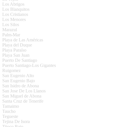
Los Abrigos
Los Blanquitos
Los Cristianos
Los Menores
Los Silos
Marazul
Palm-Mar
Playa de Las Américas
Playa del Duque
Playa Paraíso
Playa San Juan
Puerto De Santiago
Puerto Santiago-Los Gigantes
Ruigomez
San Eugenio Alto
San Eugenio Bajo
San Isidro de Abona
San Jose De Los Llanos
San Miguel de Abona
Santa Cruz de Tenerife
Tamaimo
Taucho
Tegueste
Tejina De Isora
Tijoco Bajo