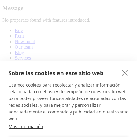
Message
No properties found with features introduced.
Buy
Rent
New build
Our team
Blog
Services
Contact
Sobre las cookies en este sitio web
Usamos cookies para recolectar y analizar información
Oficina Principal – Main office
relacionada con el uso y desempeño de nuestro sitio web
Plaza Cruz del Llano 59
para poder proveer funcionalidades relacionadas con las
38670 - Adeje, Santa Cruz de Tenerife
redes sociales, y para mejorar y personalizar
922 075 220
adecuadamente el contenido y publicidad en nuestro sitio
609 264 194
web.
Sucursal - Branch
Más información
Calle Hermano Pedro, 7 Local 2
38670 - Adeje, Santa Cruz de Tenerife