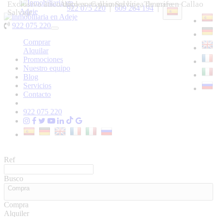
Exclusivo ático dúplex en primera línea de mar en Callao
Ático en Callao Salvaje, Tenerife
922 075 220
|
609 264 194
|
Salvaje
922 075 220
Toggle
navigation
Comprar
Alquilar
Promociones
Nuestro equipo
Blog
Servicios
Contacto
922 075 220
Ref
Busco
Compra
Compra
Alquiler