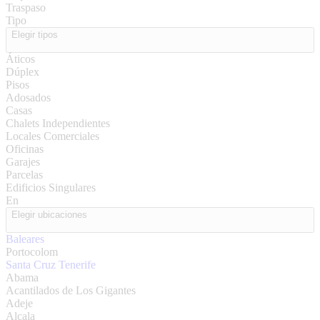
Traspaso
Tipo
Elegir tipos
Áticos
Dúplex
Pisos
Adosados
Casas
Chalets Independientes
Locales Comerciales
Oficinas
Garajes
Parcelas
Edificios Singulares
En
Elegir ubicaciones
Baleares
Portocolom
Santa Cruz Tenerife
Abama
Acantilados de Los Gigantes
Adeje
Alcala