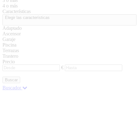
3 o más
4 o más
Características
Elegir las características
Adaptado
Ascensor
Garaje
Piscina
Terrazas
Trastero
Precio
€
Buscar
Buscador