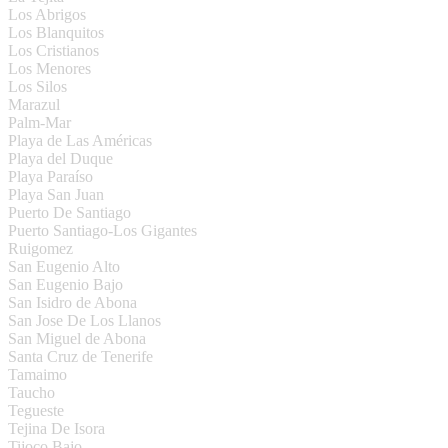
Los Abrigos
Los Blanquitos
Los Cristianos
Los Menores
Los Silos
Marazul
Palm-Mar
Playa de Las Américas
Playa del Duque
Playa Paraíso
Playa San Juan
Puerto De Santiago
Puerto Santiago-Los Gigantes
Ruigomez
San Eugenio Alto
San Eugenio Bajo
San Isidro de Abona
San Jose De Los Llanos
San Miguel de Abona
Santa Cruz de Tenerife
Tamaimo
Taucho
Tegueste
Tejina De Isora
Tijoco Bajo