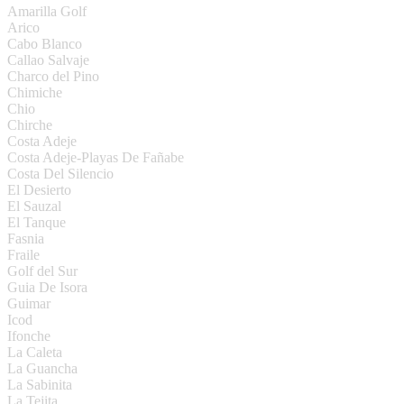
Amarilla Golf
Arico
Cabo Blanco
Callao Salvaje
Charco del Pino
Chimiche
Chio
Chirche
Costa Adeje
Costa Adeje-Playas De Fañabe
Costa Del Silencio
El Desierto
El Sauzal
El Tanque
Fasnia
Fraile
Golf del Sur
Guia De Isora
Guimar
Icod
Ifonche
La Caleta
La Guancha
La Sabinita
La Tejita