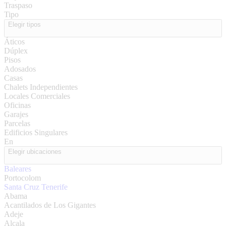
Traspaso
Tipo
Elegir tipos
Áticos
Dúplex
Pisos
Adosados
Casas
Chalets Independientes
Locales Comerciales
Oficinas
Garajes
Parcelas
Edificios Singulares
En
Elegir ubicaciones
Baleares
Portocolom
Santa Cruz Tenerife
Abama
Acantilados de Los Gigantes
Adeje
Alcala