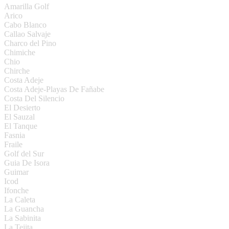
Amarilla Golf
Arico
Cabo Blanco
Callao Salvaje
Charco del Pino
Chimiche
Chio
Chirche
Costa Adeje
Costa Adeje-Playas De Fañabe
Costa Del Silencio
El Desierto
El Sauzal
El Tanque
Fasnia
Fraile
Golf del Sur
Guia De Isora
Guimar
Icod
Ifonche
La Caleta
La Guancha
La Sabinita
La Tejita