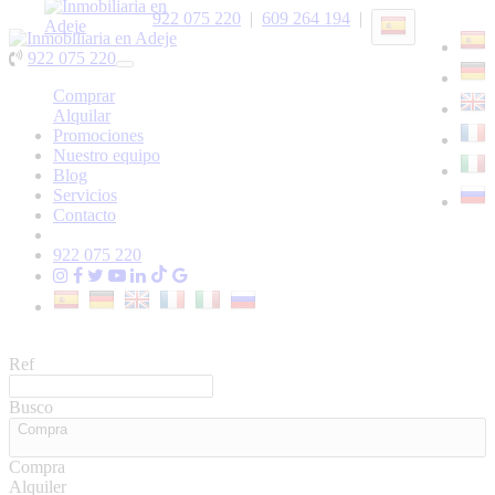
922 075 220
|
609 264 194
|
922 075 220
Toggle
navigation
Comprar
Alquilar
Promociones
Nuestro equipo
Blog
Servicios
Contacto
922 075 220
Ref
Busco
Compra
Compra
Alquiler