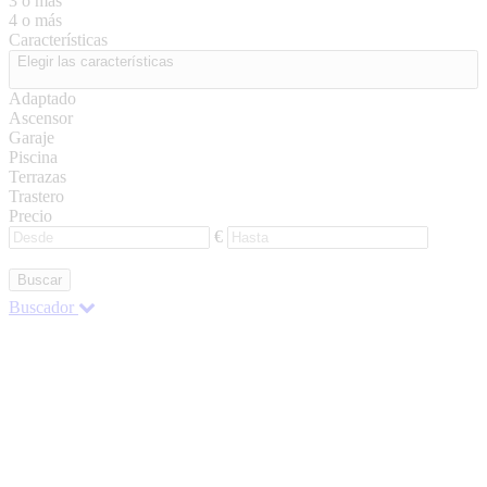
3 o más
4 o más
Características
Elegir las características
Adaptado
Ascensor
Garaje
Piscina
Terrazas
Trastero
Precio
€
Buscar
Buscador