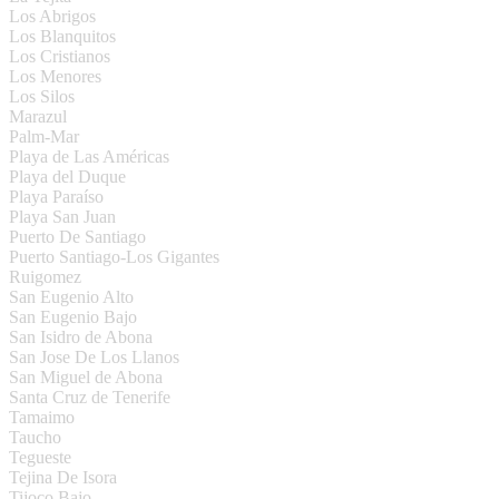
Los Abrigos
Los Blanquitos
Los Cristianos
Los Menores
Los Silos
Marazul
Palm-Mar
Playa de Las Américas
Playa del Duque
Playa Paraíso
Playa San Juan
Puerto De Santiago
Puerto Santiago-Los Gigantes
Ruigomez
San Eugenio Alto
San Eugenio Bajo
San Isidro de Abona
San Jose De Los Llanos
San Miguel de Abona
Santa Cruz de Tenerife
Tamaimo
Taucho
Tegueste
Tejina De Isora
Tijoco Bajo