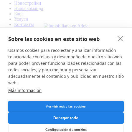
Новостройки
Наша команда
Блог
Услуги
Контакты
Sobre las cookies en este sitio web
Oficina Principal – Main office
Usamos cookies para recolectar y analizar información
Plaza Cruz del Llano 59
relacionada con el uso y desempeño de nuestro sitio web
38670 - Adeje, Santa Cruz de Tenerife
para poder proveer funcionalidades relacionadas con las
922 075 220
redes sociales, y para mejorar y personalizar
609 264 194
adecuadamente el contenido y publicidad en nuestro sitio
web.
Sucursal - Branch
Calle Hermano Pedro, 7 Local 2
Más información
38670 - Adeje, Santa Cruz de Tenerife
922 928 741
Permitir todas las cookies
609 264 194
Denegar todo
© 2026 Elba Invest Inmobiliaria
Configuración de cookies
Правовая информация
|
Защита данных
|
Cookies
|
Creado con