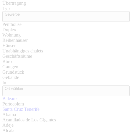
Übertragung
Typ
Gewerbe
Penthouse
Duplex
Wohnung
Reihenhäuser
Häuser
Unabhängiges chalets
Geschäftsräume
Büro
Garagen
Grundstück
Gebäude
In
Ort wählen
Baleares
Portocolom
Santa Cruz Tenerife
Abama
Acantilados de Los Gigantes
Adeje
Alcala