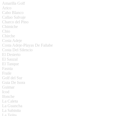
Amarilla Golf
Arico
Cabo Blanco
Callao Salvaje
Charco del Pino
Chimiche
Chio
Chirche
Costa Adeje
Costa Adeje-Playas De Fañabe
Costa Del Silencio
El Desierto
El Sauzal
El Tanque
Fasnia
Fraile
Golf del Sur
Guia De Isora
Guimar
Icod
Ifonche
La Caleta
La Guancha
La Sabinita
La Tejita