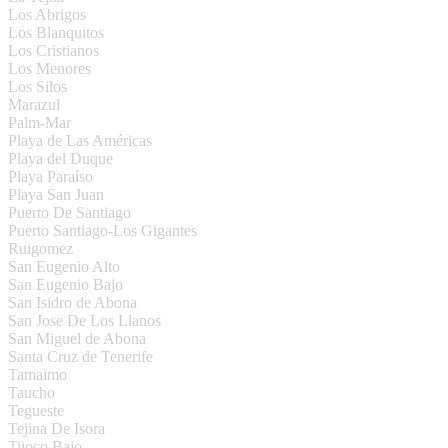
Los Abrigos
Los Blanquitos
Los Cristianos
Los Menores
Los Silos
Marazul
Palm-Mar
Playa de Las Américas
Playa del Duque
Playa Paraíso
Playa San Juan
Puerto De Santiago
Puerto Santiago-Los Gigantes
Ruigomez
San Eugenio Alto
San Eugenio Bajo
San Isidro de Abona
San Jose De Los Llanos
San Miguel de Abona
Santa Cruz de Tenerife
Tamaimo
Taucho
Tegueste
Tejina De Isora
Tijoco Bajo