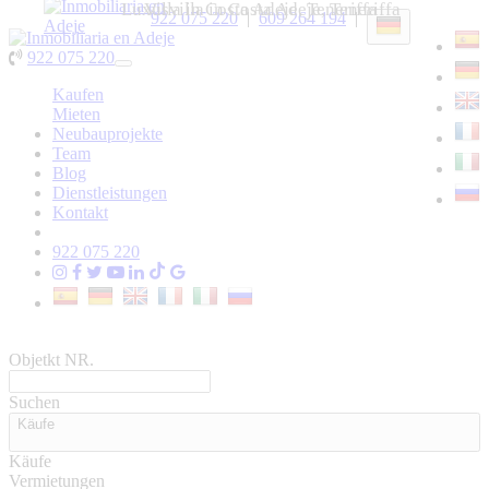
Luxusvilla in Costa Adeje, Teneriffa
Villa in Costa Adeje, Teneriffa
922 075 220
|
609 264 194
|
922 075 220
Toggle
navigation
Kaufen
Mieten
Neubauprojekte
Team
Blog
Dienstleistungen
Kontakt
922 075 220
Objetkt NR.
Suchen
Käufe
Käufe
Vermietungen