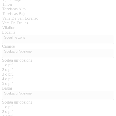
Tincer
Torviscas Alto
Torviscas Bajo
Valle De San Lorenzo
Vera De Erques
Vilaflor
Località
Scegli le zone
Camere
Scelga un’opzione
Scelga un’opzione
1 o più
2 o più
3 o più
4 o più
5 o più
Bagni
Scelga un’opzione
Scelga un’opzione
1 o più
2 o più