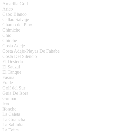
Amarilla Golf
Arico
Cabo Blanco
Callao Salvaje
Charco del Pino
Chimiche
Chio
Chirche
Costa Adeje
Costa Adeje-Playas De Fañabe
Costa Del Silencio
El Desierto
El Sauzal
El Tanque
Fasnia
Fraile
Golf del Sur
Guia De Isora
Guimar
Icod
Ifonche
La Caleta
La Guancha
La Sabinita
La Tejita