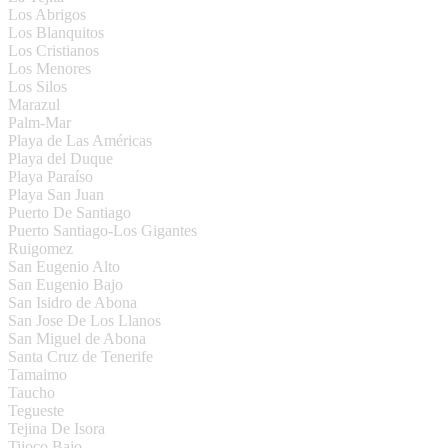
Los Abrigos
Los Blanquitos
Los Cristianos
Los Menores
Los Silos
Marazul
Palm-Mar
Playa de Las Américas
Playa del Duque
Playa Paraíso
Playa San Juan
Puerto De Santiago
Puerto Santiago-Los Gigantes
Ruigomez
San Eugenio Alto
San Eugenio Bajo
San Isidro de Abona
San Jose De Los Llanos
San Miguel de Abona
Santa Cruz de Tenerife
Tamaimo
Taucho
Tegueste
Tejina De Isora
Tijoco Bajo