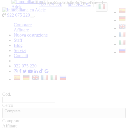
Villa di lusso a Costa Adeje, Tenerife
Villa a Costa Adeje, Tenerife
922 075 220
|
609 264 194
|
922 075 220
Toggle
navigation
Comprare
Affittare
Nuova costruzione
Staff
Blog
Servizi
Contatti
922 075 220
Cod.
Cerco
Comprare
Comprare
Affittare