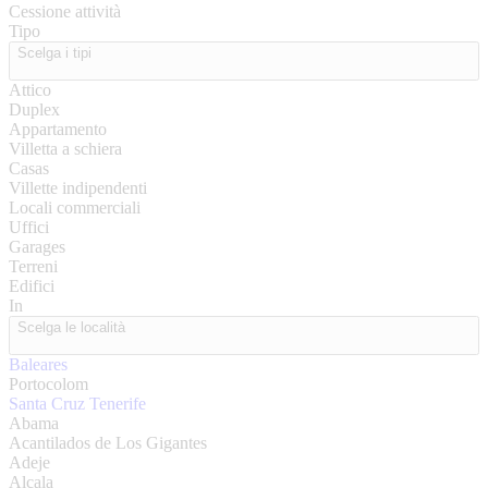
Cessione attività
Tipo
Scelga i tipi
Attico
Duplex
Appartamento
Villetta a schiera
Casas
Villette indipendenti
Locali commerciali
Uffici
Garages
Terreni
Edifici
In
Scelga le località
Baleares
Portocolom
Santa Cruz Tenerife
Abama
Acantilados de Los Gigantes
Adeje
Alcala