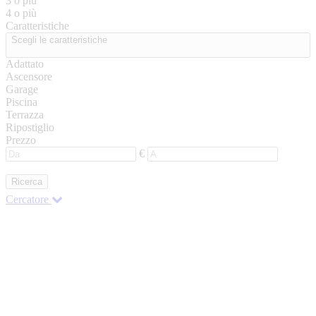
3 o più
4 o più
Caratteristiche
Scegli le caratteristiche
Adattato
Ascensore
Garage
Piscina
Terrazza
Ripostiglio
Prezzo
€
Ricerca
Cercatore