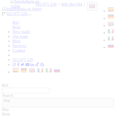
922 075 220
|
609 264 194
|
922 075 220
Toggle
navigation
Buy
Rent
New build
Our team
Blog
Services
Contact
922 075 220
Ref.
Search
Buy
Buy
Rent