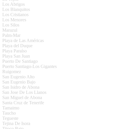
Los Abrigos
Los Blanquitos
Los Cristianos
Los Menores
Los Silos
Marazul
Palm-Mar
Playa de Las Américas
Playa del Duque
Playa Paraíso
Playa San Juan
Puerto De Santiago
Puerto Santiago-Los Gigantes
Ruigomez
San Eugenio Alto
San Eugenio Bajo
San Isidro de Abona
San Jose De Los Llanos
San Miguel de Abona
Santa Cruz de Tenerife
Tamaimo
Taucho
Tegueste
Tejina De Isora
Tijoco Bajo