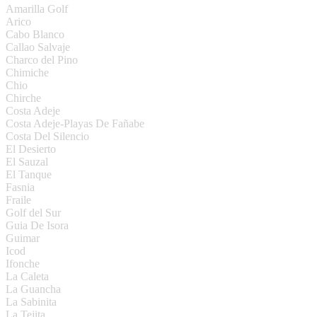
Amarilla Golf
Arico
Cabo Blanco
Callao Salvaje
Charco del Pino
Chimiche
Chio
Chirche
Costa Adeje
Costa Adeje-Playas De Fañabe
Costa Del Silencio
El Desierto
El Sauzal
El Tanque
Fasnia
Fraile
Golf del Sur
Guia De Isora
Guimar
Icod
Ifonche
La Caleta
La Guancha
La Sabinita
La Tejita