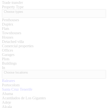
Trade transfer
Property Type
Choose types
Penthouses
Duplex
Flats
Townhouses
Houses
Detached villa
Comercial properties
Offices
Garages
Plots
Buildings
In
Choose locations
Baleares
Portocolom
Santa Cruz Tenerife
Abama
Acantilados de Los Gigantes
Adeje
Alcala